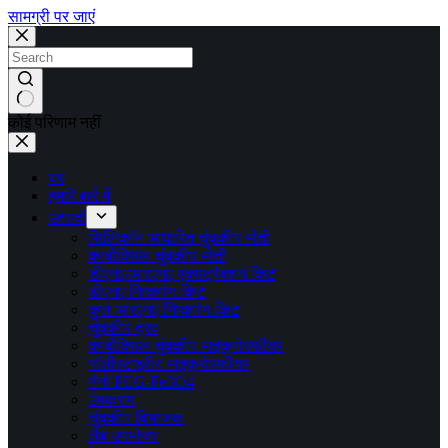
सामग्री पर जाएं
कोई परिणाम नहीं
घर
हमारे बारे में
उत्पादों
सिलिकॉन आधारित चुंबकीय मोती
कार्बोक्सिल चुंबकीय मोती
डीएनए/आरएनए एक्सट्रैक्शन किट
डीएनए निष्कर्षण किट
कुल आरएनए निष्कर्षण किट
चुंबकीय द्रव
कार्बोक्सिल चुंबकीय माइक्रोस्फीयर
पॉलीस्टाइरीन माइक्रोस्फीयर
नैनो PEG-Fe3O4
उपकरण
चुंबकीय विभाजक
लैब उपभोज्य