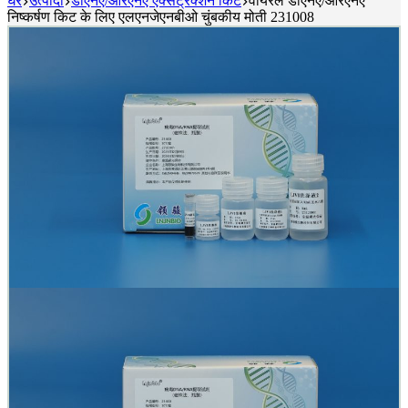
घर
उत्पादों
डीएनए/आरएनए एक्सट्रैक्शन किट
वायरल डीएनए/आरएनए
निष्कर्षण किट के लिए एलएनजेएनबीओ चुंबकीय मोती 231008