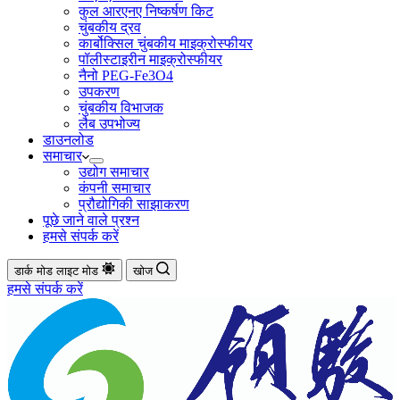
कुल आरएनए निष्कर्षण किट
चुंबकीय द्रव
कार्बोक्सिल चुंबकीय माइक्रोस्फीयर
पॉलीस्टाइरीन माइक्रोस्फीयर
नैनो PEG-Fe3O4
उपकरण
चुंबकीय विभाजक
लैब उपभोज्य
डाउनलोड
समाचार
उद्योग समाचार
कंपनी समाचार
प्रौद्योगिकी साझाकरण
पूछे जाने वाले प्रश्न
हमसे संपर्क करें
डार्क मोड
लाइट मोड
खोज
हमसे संपर्क करें