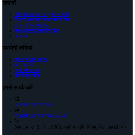
उत्पादों
सिलिकॉन आधारित चुंबकीय मोती
डीएनए/आरएनए एक्सट्रैक्शन किट
डीएनए निष्कर्षण किट
कुल आरएनए निष्कर्षण किट
उपकरण
उपयोगी कड़ियां
पूछे जाने वाले प्रश्न
हमारे बारे में
हमसे संपर्क करें
गोपनीयता नीति
हमसे संपर्क करें
+86 193 7079 1286
एसalतों01@एलiअगलाio.coएम
5एफ, इमारत 3, लेन 10688, बेइकिंग हाईवे, क़िंगपु जिला, शंघाई, चीन