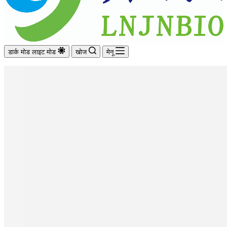
डार्क मोड
लाइट मोड
खोज
मेनू