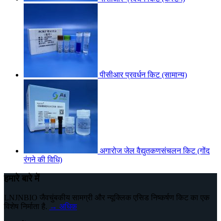
पीसीआर प्रवर्धन किट (सामान्य)
अगारोज जेल वैद्युतकणसंचलन किट (गोंद
रंगने की विधि)
हमारे बारे में
LNJNBIO जैवचुंबकीय सामग्री और न्यूक्लिक एसिड निष्कर्षण किट का एक
विशेष निर्माता है.
→ अधिक