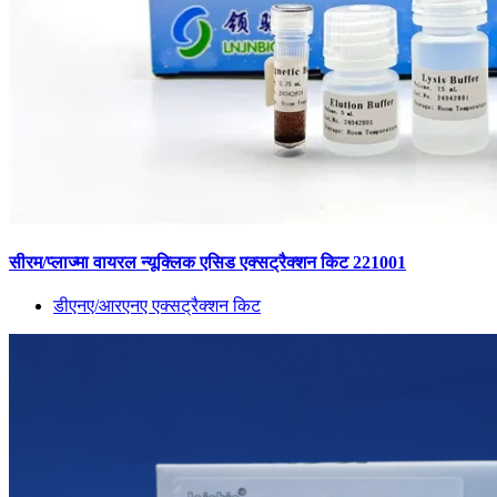
सीरम/प्लाज्मा वायरल न्यूक्लिक एसिड एक्सट्रैक्शन किट 221001
डीएनए/आरएनए एक्सट्रैक्शन किट