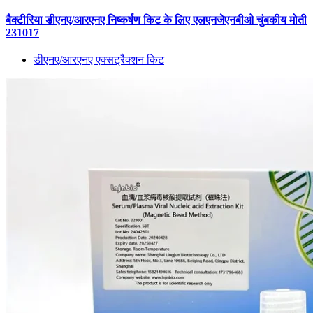
बैक्टीरिया डीएनए/आरएनए निष्कर्षण किट के लिए एलएनजेएनबीओ चुंबकीय मोती
231017
डीएनए/आरएनए एक्सट्रैक्शन किट