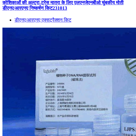
कोशिकाओं की अल्ट्रा-ट्रेस मात्रा के लिए एलएनजेएनबीओ चुंबकीय मोती
डीएनए/आरएनए निष्कर्षण किट231013
डीएनए/आरएनए एक्सट्रैक्शन किट