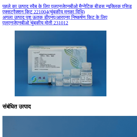
पहले का
उत्पाद
स्वैब के लिए एलएनजेएनबीओ मैग्नेटिक बीड्स न्यूक्लिक एसिड
एक्सट्रैक्शन किट 221004(चुंबकीय मनका विधि)
अगला
उत्पाद
पशु ऊतक डीएनए/आरएनए निष्कर्षण किट के लिए
एलएनजेएनबीओ चुंबकीय मोती 231012
संबंधित उत्पाद