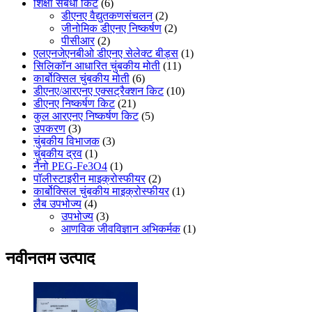
शिक्षा संबंधी किट
(6)
डीएनए वैद्युतकणसंचलन
(2)
जीनोमिक डीएनए निष्कर्षण
(2)
पीसीआर
(2)
एलएनजेएनबीओ डीएनए सेलेक्ट बीड्स
(1)
सिलिकॉन आधारित चुंबकीय मोती
(11)
कार्बोक्सिल चुंबकीय मोती
(6)
डीएनए/आरएनए एक्सट्रैक्शन किट
(10)
डीएनए निष्कर्षण किट
(21)
कुल आरएनए निष्कर्षण किट
(5)
उपकरण
(3)
चुंबकीय विभाजक
(3)
चुंबकीय द्रव
(1)
नैनो PEG-Fe3O4
(1)
पॉलीस्टाइरीन माइक्रोस्फीयर
(2)
कार्बोक्सिल चुंबकीय माइक्रोस्फीयर
(1)
लैब उपभोज्य
(4)
उपभोज्य
(3)
आणविक जीवविज्ञान अभिकर्मक
(1)
नवीनतम उत्पाद