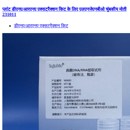
प्लांट डीएनए/आरएनए एक्सट्रैक्शन किट के लिए एलएनजेएनबीओ चुंबकीय मोती
231011
डीएनए/आरएनए एक्सट्रैक्शन किट