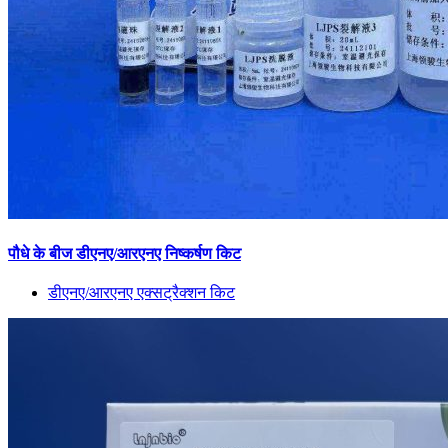
पौधे के बीज डीएनए/आरएनए निष्कर्षण किट
डीएनए/आरएनए एक्सट्रैक्शन किट