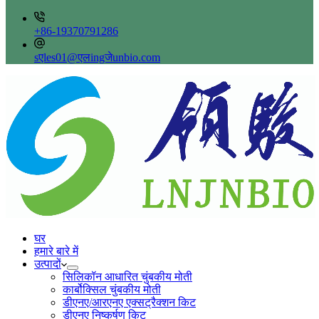
+86-19370791286
sएles01@एलingजेunbio.com
घर
हमारे बारे में
उत्पादों
सिलिकॉन आधारित चुंबकीय मोती
कार्बोक्सिल चुंबकीय मोती
डीएनए/आरएनए एक्सट्रैक्शन किट
डीएनए निष्कर्षण किट