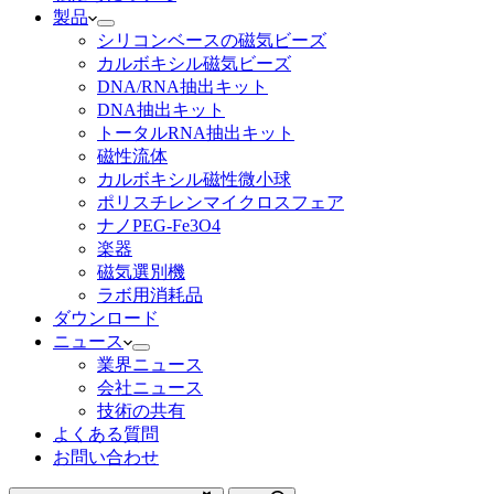
製品
シリコンベースの磁気ビーズ
カルボキシル磁気ビーズ
DNA/RNA抽出キット
DNA抽出キット
トータルRNA抽出キット
磁性流体
カルボキシル磁性微小球
ポリスチレンマイクロスフェア
ナノPEG-Fe3O4
楽器
磁気選別機
ラボ用消耗品
ダウンロード
ニュース
業界ニュース
会社ニュース
技術の共有
よくある質問
お問い合わせ