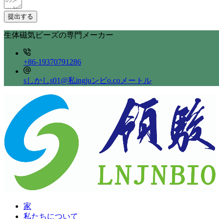
提出する
生体磁気ビーズの専門メーカー
+86-19370791286
sしかしs01@私ingjuンビo.coメートル
家
私たちについて