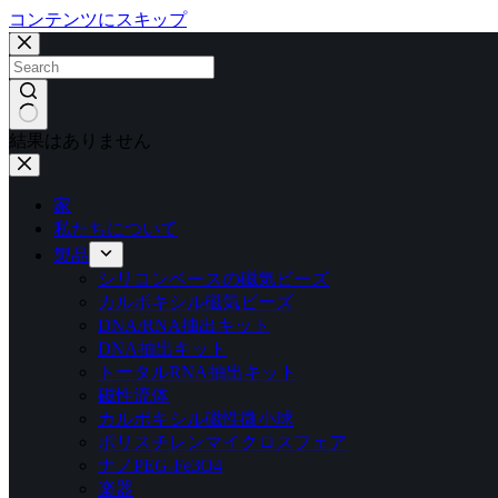
コンテンツにスキップ
結果はありません
家
私たちについて
製品
シリコンベースの磁気ビーズ
カルボキシル磁気ビーズ
DNA/RNA抽出キット
DNA抽出キット
トータルRNA抽出キット
磁性流体
カルボキシル磁性微小球
ポリスチレンマイクロスフェア
ナノPEG-Fe3O4
楽器