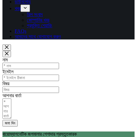
ডাউনলোড
খবর
শিল্প সংবাদ
কোম্পানির খবর
প্রযুক্তি শেয়ারিং
FAQs
আমাদের সাথে যোগাযোগ করুন
নাম
ইমেইল
বিষয়
আপনার বার্তা
জমা দিন
বায়োম্যাগনেটিক জপমালার পেশাদার প্রস্তুতকারক