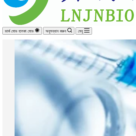
ডার্ক মোড
হালকা মোড
অনুসন্ধান করুন
মেনু