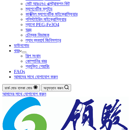
মোট আরএনএ এক্সট্রাকশন কিট
ম্যাগনেটিক ফ্লুইড
কার্বক্সিল ম্যাগনেটিক মাইক্রোস্ফিয়ার
পলিস্টাইরিন মাইক্রোস্ফিয়ার
ন্যানো PEG-Fe3O4
যন্ত্র
চৌম্বক বিভাজক
ল্যাব ব্যবহার্য জিনিসপত্র
ডাউনলোড
খবর
শিল্প সংবাদ
কোম্পানির খবর
প্রযুক্তি শেয়ারিং
FAQs
আমাদের সাথে যোগাযোগ করুন
ডার্ক মোড
হালকা মোড
অনুসন্ধান করুন
আমাদের সাথে যোগাযোগ করুন