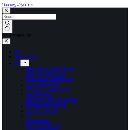
বিষয়বস্তু এড়িয়ে যান
কোনো ফলাফল নেই
বাড়ি
আমাদের সম্পর্কে
পণ্য
সিলিকন-ভিত্তিক চৌম্বক জপমালা
কার্বক্সিল ম্যাগনেটিক জপমালা
ডিএনএ/আরএনএ এক্সট্রাকশন কিট
ডিএনএ এক্সট্রাকশন কিট
মোট আরএনএ এক্সট্রাকশন কিট
ম্যাগনেটিক ফ্লুইড
কার্বক্সিল ম্যাগনেটিক মাইক্রোস্ফিয়ার
পলিস্টাইরিন মাইক্রোস্ফিয়ার
ন্যানো PEG-Fe3O4
যন্ত্র
চৌম্বক বিভাজক
ল্যাব ব্যবহার্য জিনিসপত্র