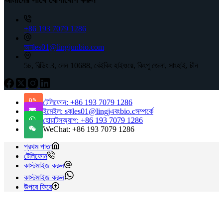
+86 193 7079 1286
অনles01@lingjunbio.com
5চ, বিল্ডিং 3, লেন 10688, বেইকিং হাইওয়ে, কিংপু জেলা, সাংহাই, চীন
টেলিফোন: +86 193 7079 1286
ইমেইল: sকles01@lingjএবংbio.cসম্পর্কে
হোয়াটসঅ্যাপ: +86 193 7079 1286
WeChat: +86 193 7079 1286
প্রথম পাতা
টেলিফোন
কাস্টমাইজ করুন
কাস্টমাইজ করুন
উপরে ফিরে