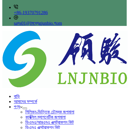
+86-19370791286
saদs01@lমধ্যেgjunbio.গom
বাড়ি
আমাদের সম্পর্কে
পণ্য
সিলিকন-ভিত্তিক চৌম্বক জপমালা
কার্বক্সিল ম্যাগনেটিক জপমালা
ডিএনএ/আরএনএ এক্সট্রাকশন কিট
ডিএনএ এক্সট্রাকশন কিট