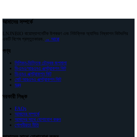
আমাদের সম্পর্কে
LNJNBIO বায়োম্যাগনেটিক উপকরণ এবং নিউক্লিক অ্যাসিড নিষ্কাশন কিটগুলির
একটি বিশেষ প্রস্তুতকারক.
→ আরো
পণ্য
সিলিকন-ভিত্তিক চৌম্বক জপমালা
ডিএনএ/আরএনএ এক্সট্রাকশন কিট
ডিএনএ এক্সট্রাকশন কিট
মোট আরএনএ এক্সট্রাকশন কিট
যন্ত্র
দরকারী লিঙ্ক
FAQs
আমাদের সম্পর্কে
আমাদের সাথে যোগাযোগ করুন
গোপনীয়তা নীতি
আমাদের সাথে যোগাযোগ করুন