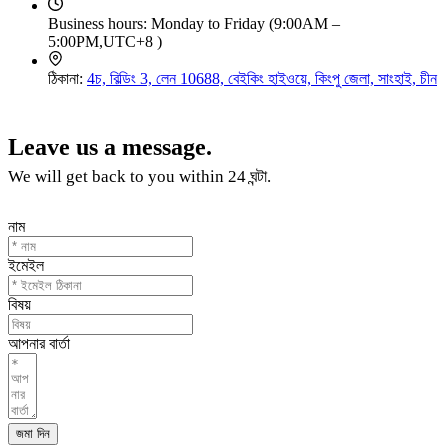
Business hours
:
Monday to Friday
(9:00
AM
–
5:00
PM
,
UTC+8
)
ঠিকানা:
4চ, বিল্ডিং 3, লেন 10688, বেইকিং হাইওয়ে, কিংপু জেলা, সাংহাই, চীন
Leave us a message
.
We will get back to you within
24 ঘন্টা.
নাম
ইমেইল
বিষয়
আপনার বার্তা
জমা দিন