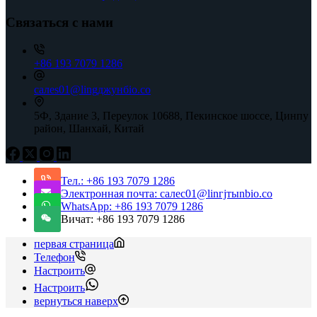
Связаться с нами
+86 193 7079 1286
сaлes01@lingджунбio.cо
5Ф, Здание 3, Переулок 10688, Пекинское шоссе, Цинпу
район, Шанхай, Китай
Тел.: +86 193 7079 1286
Электронная почта: сaлес01@linгjтыnbiо.cо
WhatsApp: +86 193 7079 1286
Вичат: +86 193 7079 1286
первая страница
Телефон
Настроить
Настроить
вернуться наверх