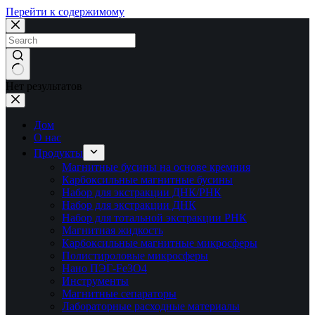
Перейти к содержимому
Нет результатов
Дом
О нас
Продукты
Магнитные бусины на основе кремния
Карбоксильные магнитные бусины
Набор для экстракции ДНК/РНК
Набор для экстракции ДНК
Набор для тотальной экстракции РНК
Магнитная жидкость
Карбоксильные магнитные микросферы
Полистироловые микросферы
Нано ПЭГ-Fe3O4
Инструменты
Магнитные сепараторы
Лабораторные расходные материалы