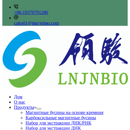
+86-19370791286
сales01@lяnгjиbяo.сom
Дом
О нас
Продукты
Магнитные бусины на основе кремния
Карбоксильные магнитные бусины
Набор для экстракции ДНК/РНК
Набор для экстракции ДНК