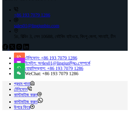
+86 193 7079 1286
sales01@lingjunbio.com
5চ, বিল্ডিং 3, লেন 10688, বেইকিং হাইওয়ে, কিংপু জেলা, সাংহাই, চীন
টেলিফোন: +86 193 7079 1286
ইমেইল: অনles01@lingjunদ্বিo.cসম্পর্কে
হোয়াটসঅ্যাপ: +86 193 7079 1286
WeChat: +86 193 7079 1286
প্রথম পাতা
টেলিফোন
কাস্টমাইজ করুন
কাস্টমাইজ করুন
উপরে ফিরে