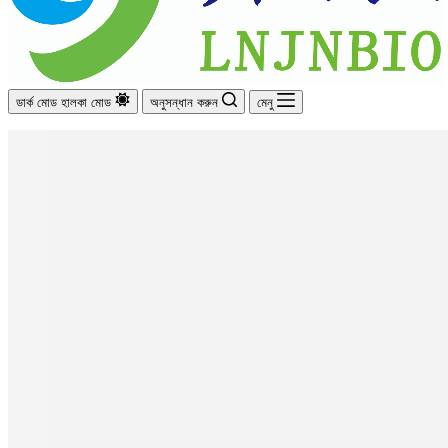
ডার্ক মোড
হালকা মোড
অনুসন্ধান করুন
মেনু