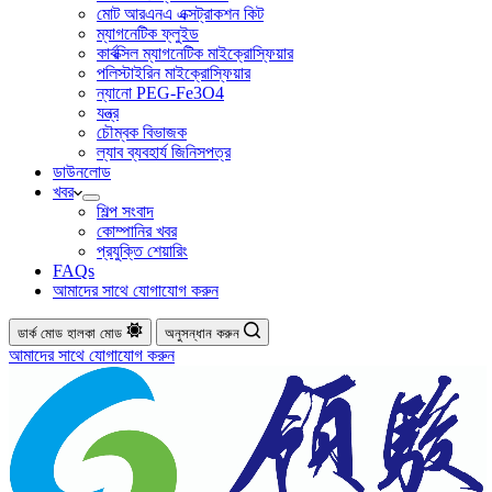
মোট আরএনএ এক্সট্রাকশন কিট
ম্যাগনেটিক ফ্লুইড
কার্বক্সিল ম্যাগনেটিক মাইক্রোস্ফিয়ার
পলিস্টাইরিন মাইক্রোস্ফিয়ার
ন্যানো PEG-Fe3O4
যন্ত্র
চৌম্বক বিভাজক
ল্যাব ব্যবহার্য জিনিসপত্র
ডাউনলোড
খবর
শিল্প সংবাদ
কোম্পানির খবর
প্রযুক্তি শেয়ারিং
FAQs
আমাদের সাথে যোগাযোগ করুন
ডার্ক মোড
হালকা মোড
অনুসন্ধান করুন
আমাদের সাথে যোগাযোগ করুন