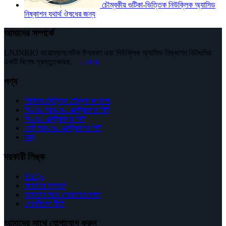
চৌম্বকীয় গুটিকা-ভিত্তিক নিউক্লিক অ্যাসিড
নিষ্কাশন যথার্থ ঔষধের জন্য
আমাদের সম্পর্কে
LNJNBIO বায়োম্যাগনেটিক উপকরণ এবং নিউক্লিক অ্যাসিড নিষ্কাশন কিটগুলির
একটি বিশেষ প্রস্তুতকারক.
→ আরো
পণ্য
সিলিকন-ভিত্তিক চৌম্বক জপমালা
ডিএনএ/আরএনএ এক্সট্রাকশন কিট
ডিএনএ এক্সট্রাকশন কিট
মোট আরএনএ এক্সট্রাকশন কিট
যন্ত্র
দরকারী লিঙ্ক
FAQs
আমাদের সম্পর্কে
আমাদের সাথে যোগাযোগ করুন
গোপনীয়তা নীতি
আমাদের সাথে যোগাযোগ করুন