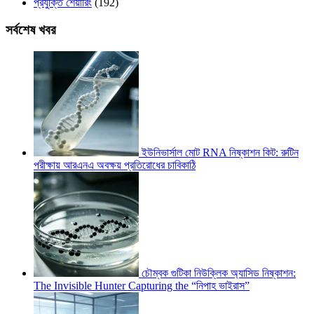
প্রযুক্তি শেয়ারিং
(192)
সর্বশেষ খবর
ইউনিভার্সাল মোট RNA নিষ্কাশন কিট: রুটিন
পরীক্ষায় আরএনএ অবক্ষয় প্রতিরোধের চাবিকাঠি
চৌম্বক গুটিকা নিউক্লিক অ্যাসিড নিষ্কাশন:
The Invisible Hunter Capturing the “নিপাহ ভাইরাস”