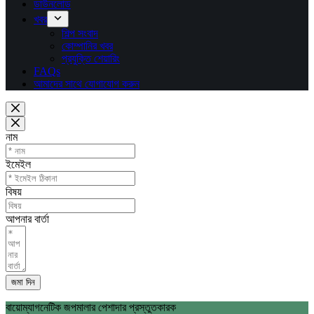
ডাউনলোড
খবর
শিল্প সংবাদ
কোম্পানির খবর
প্রযুক্তি শেয়ারিং
FAQs
আমাদের সাথে যোগাযোগ করুন
নাম
ইমেইল
বিষয়
আপনার বার্তা
জমা দিন
বায়োম্যাগনেটিক জপমালার পেশাদার প্রস্তুতকারক