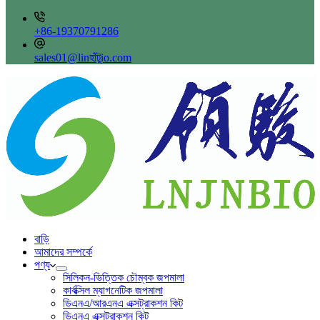
+86-19370791286
sales01@linহাঁটুio.com
বাড়ি
আমাদের সম্পর্কে
পণ্য
সিলিকন-ভিত্তিক চৌম্বক জপমালা
কার্বক্সিল ম্যাগনেটিক জপমালা
ডিএনএ/আরএনএ এক্সট্রাকশন কিট
ডিএনএ এক্সট্রাকশন কিট