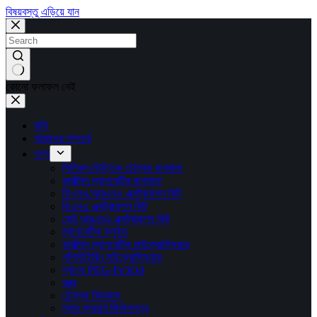
বিষয়বস্তু এড়িয়ে যান
কোনো ফলাফল নেই
বাড়ি
আমাদের সম্পর্কে
পণ্য
সিলিকন-ভিত্তিক চৌম্বক জপমালা
কার্বক্সিল ম্যাগনেটিক জপমালা
ডিএনএ/আরএনএ এক্সট্রাকশন কিট
ডিএনএ এক্সট্রাকশন কিট
মোট আরএনএ এক্সট্রাকশন কিট
ম্যাগনেটিক ফ্লুইড
কার্বক্সিল ম্যাগনেটিক মাইক্রোস্ফিয়ার
পলিস্টাইরিন মাইক্রোস্ফিয়ার
ন্যানো PEG-Fe3O4
যন্ত্র
চৌম্বক বিভাজক
ল্যাব ব্যবহার্য জিনিসপত্র