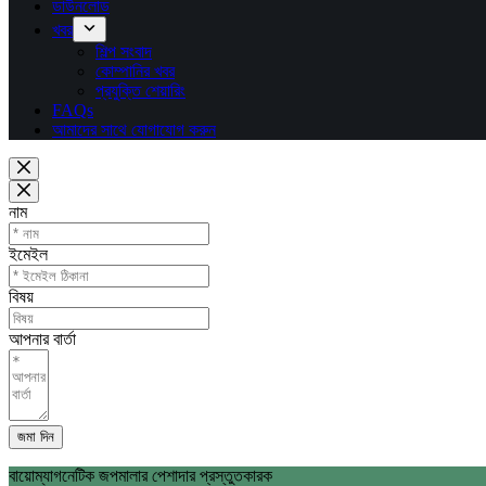
ডাউনলোড
খবর
শিল্প সংবাদ
কোম্পানির খবর
প্রযুক্তি শেয়ারিং
FAQs
আমাদের সাথে যোগাযোগ করুন
নাম
ইমেইল
বিষয়
আপনার বার্তা
জমা দিন
বায়োম্যাগনেটিক জপমালার পেশাদার প্রস্তুতকারক