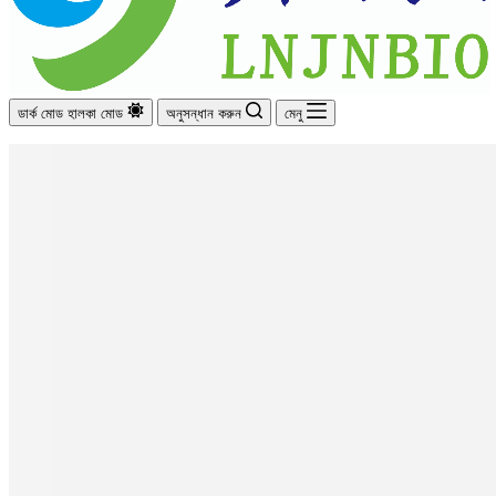
ডার্ক মোড
হালকা মোড
অনুসন্ধান করুন
মেনু