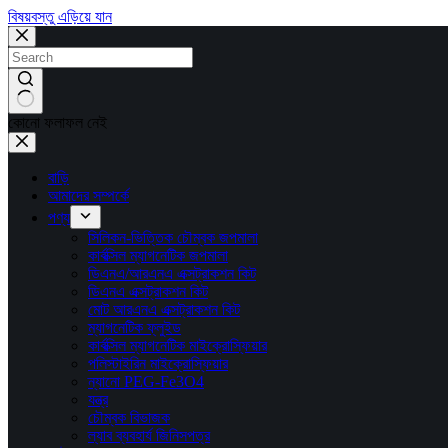
বিষয়বস্তু এড়িয়ে যান
কোনো ফলাফল নেই
বাড়ি
আমাদের সম্পর্কে
পণ্য
সিলিকন-ভিত্তিক চৌম্বক জপমালা
কার্বক্সিল ম্যাগনেটিক জপমালা
ডিএনএ/আরএনএ এক্সট্রাকশন কিট
ডিএনএ এক্সট্রাকশন কিট
মোট আরএনএ এক্সট্রাকশন কিট
ম্যাগনেটিক ফ্লুইড
কার্বক্সিল ম্যাগনেটিক মাইক্রোস্ফিয়ার
পলিস্টাইরিন মাইক্রোস্ফিয়ার
ন্যানো PEG-Fe3O4
যন্ত্র
চৌম্বক বিভাজক
ল্যাব ব্যবহার্য জিনিসপত্র