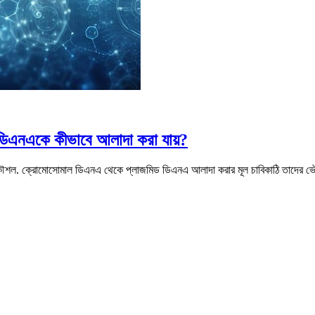
ডিএনএকে কীভাবে আলাদা করা যায়?
কৌশল. ক্রোমোসোমাল ডিএনএ থেকে প্লাজমিড ডিএনএ আলাদা করার মূল চাবিকাঠি তাদের ভৌত এব