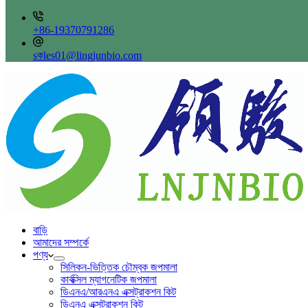
+86-19370791286
sকles01@lingjunbio.com
বাড়ি
আমাদের সম্পর্কে
পণ্য
সিলিকন-ভিত্তিক চৌম্বক জপমালা
কার্বক্সিল ম্যাগনেটিক জপমালা
ডিএনএ/আরএনএ এক্সট্রাকশন কিট
ডিএনএ এক্সট্রাকশন কিট