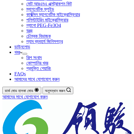
মোট আরএনএ এক্সট্রাকশন কিট
ম্যাগনেটিক ফ্লুইড
কার্বক্সিল ম্যাগনেটিক মাইক্রোস্ফিয়ার
পলিস্টাইরিন মাইক্রোস্ফিয়ার
ন্যানো PEG-Fe3O4
যন্ত্র
চৌম্বক বিভাজক
ল্যাব ব্যবহার্য জিনিসপত্র
ডাউনলোড
খবর
শিল্প সংবাদ
কোম্পানির খবর
প্রযুক্তি শেয়ারিং
FAQs
আমাদের সাথে যোগাযোগ করুন
ডার্ক মোড
হালকা মোড
অনুসন্ধান করুন
আমাদের সাথে যোগাযোগ করুন