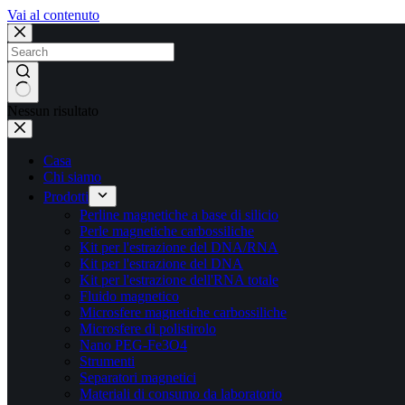
Vai al contenuto
Nessun risultato
Casa
Chi siamo
Prodotti
Perline magnetiche a base di silicio
Perle magnetiche carbossiliche
Kit per l'estrazione del DNA/RNA
Kit per l'estrazione del DNA
Kit per l'estrazione dell'RNA totale
Fluido magnetico
Microsfere magnetiche carbossiliche
Microsfere di polistirolo
Nano PEG-Fe3O4
Strumenti
Separatori magnetici
Materiali di consumo da laboratorio