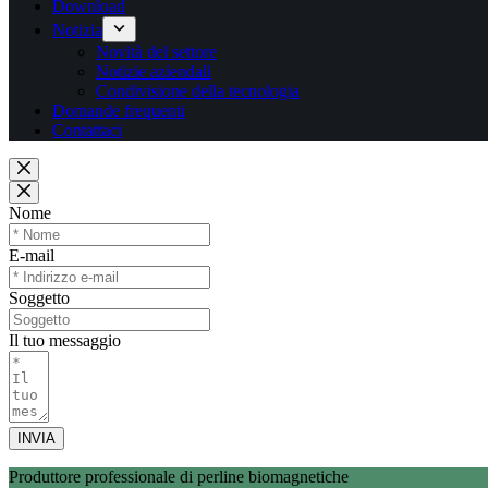
Download
Notizia
Novità del settore
Notizie aziendali
Condivisione della tecnologia
Domande frequenti
Contattaci
Nome
E-mail
Soggetto
Il tuo messaggio
INVIA
Produttore professionale di perline biomagnetiche