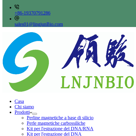
+86-19370791286
sales01@lingjunBio.com
Casa
Chi siamo
Prodotti
Perline magnetiche a base di silicio
Perle magnetiche carbossiliche
Kit per l'estrazione del DNA/RNA
Kit per l'estrazione del DNA