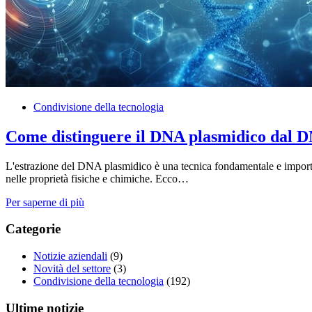
Condivisione della tecnologia
Come distinguere il DNA plasmidico dal D
L'estrazione del DNA plasmidico è una tecnica fondamentale e importa
nelle proprietà fisiche e chimiche. Ecco…
Per saperne di più
Categorie
Notizie aziendali
(9)
Novità del settore
(3)
Condivisione della tecnologia
(192)
Ultime notizie