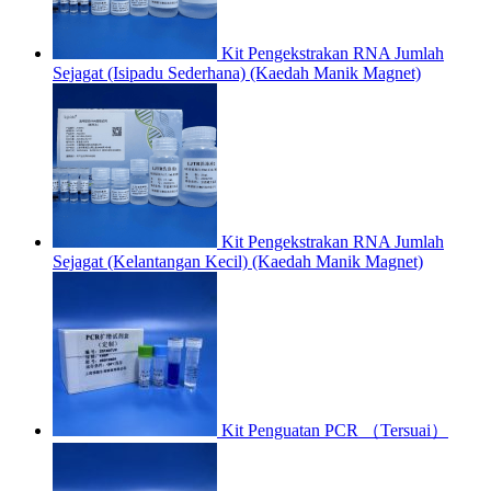
Kit Pengekstrakan RNA Jumlah
Sejagat (Isipadu Sederhana) (Kaedah Manik Magnet)
Kit Pengekstrakan RNA Jumlah
Sejagat (Kelantangan Kecil) (Kaedah Manik Magnet)
Kit Penguatan PCR （Tersuai）