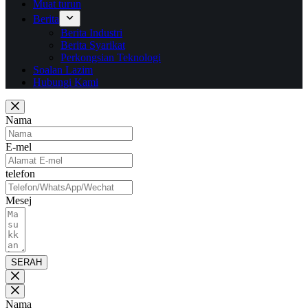
Muat turun
Berita
Berita Industri
Berita Syarikat
Perkongsian Teknologi
Soalan Lazim
Hubungi Kami
Nama
E-mel
telefon
Mesej
SERAH
Nama