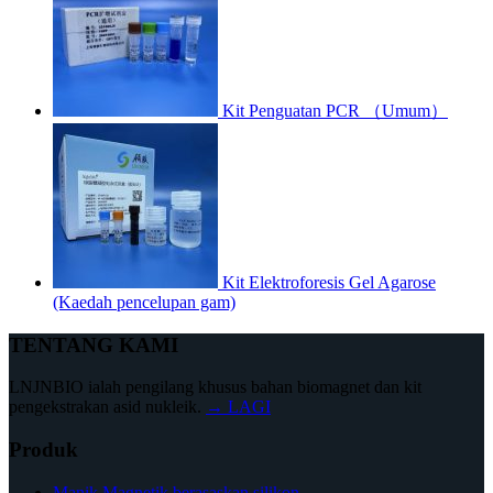
Kit Penguatan PCR （Umum）
Kit Elektroforesis Gel Agarose
(Kaedah pencelupan gam)
TENTANG KAMI
LNJNBIO ialah pengilang khusus bahan biomagnet dan kit
pengekstrakan asid nukleik.
→ LAGI
Produk
Manik Magnetik berasaskan silikon