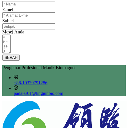
E-mel
Subjek
Mesej Anda
SERAH
Pengeluar Profesional Manik Biomagnet
+86-19370791286
padales01@lingjunbio.com