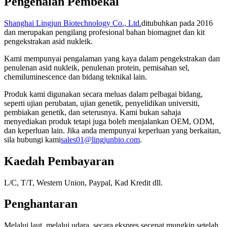
Pengenalan Pembekal
Shanghai Lingjun Biotechnology Co., Ltd.
ditubuhkan pada 2016
dan merupakan pengilang profesional bahan biomagnet dan kit
pengekstrakan asid nukleik.
Kami mempunyai pengalaman yang kaya dalam pengekstrakan dan
penulenan asid nukleik, penulenan protein, pemisahan sel,
chemiluminescence dan bidang teknikal lain.
Produk kami digunakan secara meluas dalam pelbagai bidang,
seperti ujian perubatan, ujian genetik, penyelidikan universiti,
pembiakan genetik, dan seterusnya. Kami bukan sahaja
menyediakan produk tetapi juga boleh menjalankan OEM, ODM,
dan keperluan lain. Jika anda mempunyai keperluan yang berkaitan,
sila hubungi kami
sales01@lingjunbio.com
.
Kaedah Pembayaran
L/C, T/T, Western Union, Paypal, Kad Kredit dll.
Penghantaran
Melalui laut, melalui udara, secara ekspres secepat mungkin setelah