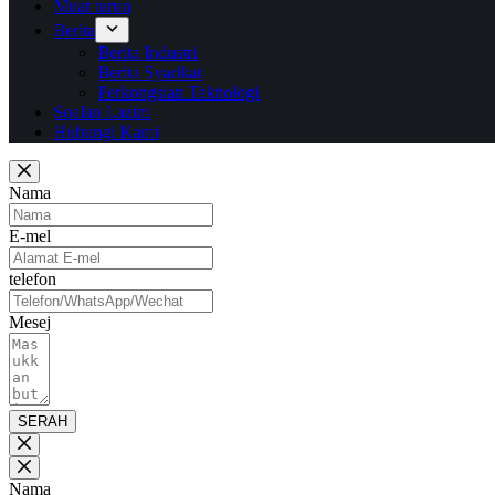
Muat turun
Berita
Berita Industri
Berita Syarikat
Perkongsian Teknologi
Soalan Lazim
Hubungi Kami
Nama
E-mel
telefon
Mesej
SERAH
Nama