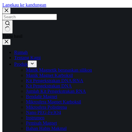
Langkau ke kandungan
Tiada hasil
Rumah
Tentang Kami
Produk
Manik Magnetik berasaskan silikon
Manik Magnet Karboksil
Kit Pengekstrakan DNA/RNA
Kit Pengekstrakan DNA
Jumlah Kit Pengekstrakan RNA
Bendalir Magnet
Mikrosfera Magnet Karboksil
Mikrosfera Polistirena
Nano PEG-Fe3O4
Instrumen
Pemisah Magnet
Bahan Habis Makmal