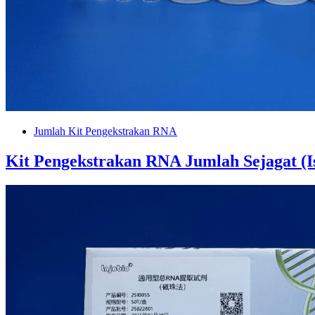
Jumlah Kit Pengekstrakan RNA
Kit Pengekstrakan RNA Jumlah Sejagat (