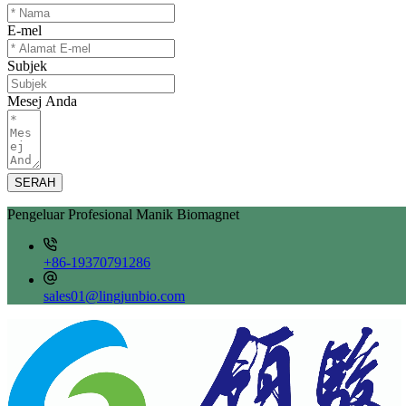
E-mel
Subjek
Mesej Anda
SERAH
Pengeluar Profesional Manik Biomagnet
+86-19370791286
sales01@lingjunbio.com