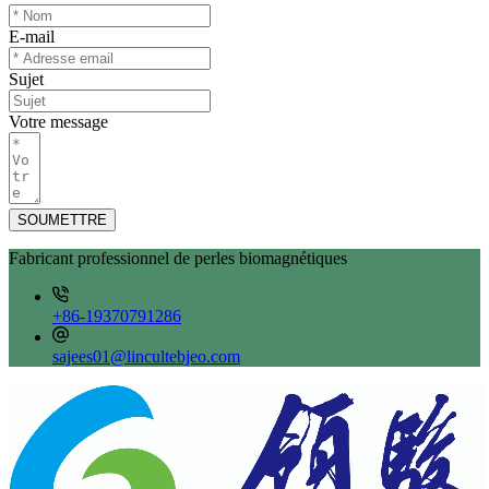
E-mail
Sujet
Votre message
SOUMETTRE
Fabricant professionnel de perles biomagnétiques
+86-19370791286
sajees01@lincultebjeo.com