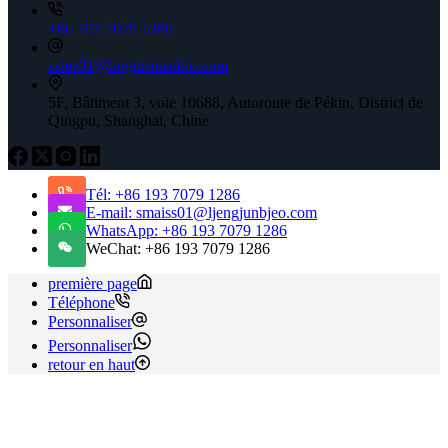
+86 193 7079 1286
sales01@lingdroitenbio.com
5F, Bâtiment 3, voie 10688, Autoroute de Pékin, District de
Qingpu, Shanghai, Chine
Tél: +86 193 7079 1286
E-mail: smaiss01@ljengjunbjeo.com
WhatsApp: +86 193 7079 1286
WeChat: +86 193 7079 1286
première page
Téléphone
Personnaliser
Personnaliser
retour en haut