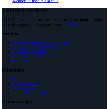
(Méthode de teinture à la colle)
À PROPOS DE NOUS
LNJNBIO est un fabricant spécialisé de matériaux biomagnétiques
et de kits d'extraction d'acide nucléique.
→ PLUS
Produits
Perles magnétiques à base de silicium
Kit d'extraction d'ADN/ARN
Kit d'extraction d'ADN
Kit d'extraction d'ARN total
Instruments
Liens utiles
FAQ
À propos de nous
Contactez-nous
politique de confidentialité
Contactez-nous