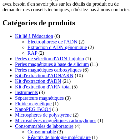
avez besoin d'en savoir plus sur les détails du produit ou de
demander des conseils techniques, n'hésitez pas à nous contacter.
Catégories de produits
Kit lié à l'éducation
(6)
Électrophorèse de l'ADN
(2)
Extraction d'ADN génomique
(2)
RAP
(2)
Perles de sélection d'ADN Lnjnbio
(1)
Perles magnétiques à base de silicium
(11)
Perles magnétiques carboxyliques
(6)
Kit d'extraction d'ADN/ARN
(10)
Kit d'extraction d'ADN
(21)
Kit d'extraction d'ARN total
(5)
Instruments
(3)
Séparateurs magnétiques
(3)
Fluide magnétique
(1)
NanoPEG-Fe3O4
(1)
Microsphères de polystyrène
(2)
Microsphères magnétiques carboxyliques
(1)
Consommables de laboratoire
(4)
Consommable
(3)
Réactifs de biologie moléculaire
(1)