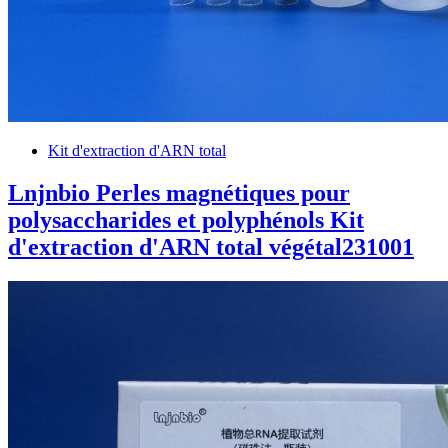
Kit d'extraction d'ARN total
Lnjnbio Perles magnétiques pour
polysaccharides et polyphénols Kit
d'extraction d'ARN total végétal231001