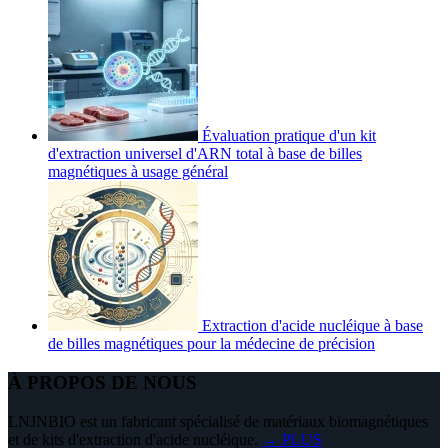
Évaluation pratique d'un kit
d'extraction universel d'ARN total à base de billes
magnétiques à usage général
Extraction d'acide nucléique à base
de billes magnétiques pour la médecine de précision
À PROPOS DE NOUS
LNJNBIO est un fabricant spécialisé de matériaux biomagnétiques
et de kits d'extraction d'acide nucléique.
→ PLUS