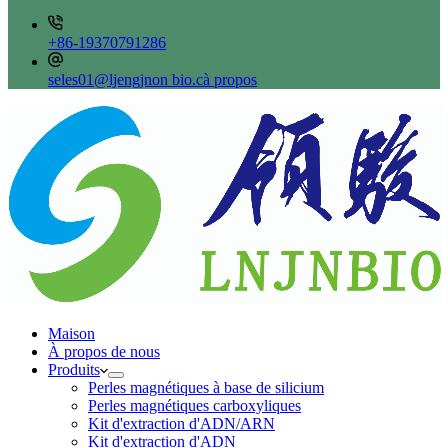
+86-19370791286
seles01@ljengjnon bio.cà propos
Maison
À propos de nous
Produits
Perles magnétiques à base de silicium
Perles magnétiques carboxyliques
Kit d'extraction d'ADN/ARN
Kit d'extraction d'ADN