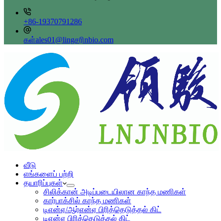
+86-19370791286
கள்ales01@lingசரிnbio.com
வீடு
எங்களைப் பற்றி
தயாரிப்புகள்
சிலிக்கான் அடிப்படையிலான காந்த மணிகள்
கார்பாக்சில் காந்த மணிகள்
டிஎன்ஏ/ஆர்என்ஏ பிரித்தெடுத்தல் கிட்
டிஎன்ஏ பிரித்தெடுத்தல் கிட்