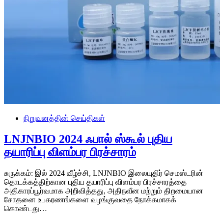
நிறுவனத்தின் செய்திகள்
LNJNBIO 2024 ஃபால் ஸ்கூல் புதிய
தயாரிப்பு விளம்பர பிரச்சாரம்
சுருக்கம்: இல் 2024 வீழ்ச்சி, LNJNBIO இலையுதிர் செமஸ்டரின்
தொடக்கத்திற்கான புதிய தயாரிப்பு விளம்பர பிரச்சாரத்தை
அதிகாரப்பூர்வமாக அறிவித்தது, அதிநவீன மற்றும் திறமையான
சோதனை உபகரணங்களை வழங்குவதை நோக்கமாகக்
கொண்டது…