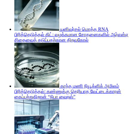
யுனிவர்சல் மொத்த RNA
பிரித்தெடுத்தல் கிட்: வழக்கமான சோதனைகளில் ஆர்என்ஏ
சிதைவைத் தடுப்பதற்கான திறவுகோல்
காந்த மணி நியூக்ளிக் அமிலம்
பிரித்தெடுத்தல்: கண்ணுக்கு தெரியாத வேட்டைக்காரன்
கைப்பற்றுகிறான் “நிபா வைரஸ்”