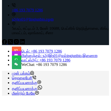
+86 193 7079 1286
sஅles01@lingjunbio.cஓm
5எஃப், கட்டிடம் 3, லேன் 10688, பெய்கிங் நெடுஞ்சாலை, கிங்பு
மாவட்டம், ஷாங்காய், சீனா
டெல்: +86 193 7079 1286
மின்னஞ்சல்: sஅlஇs01@எல்ingjunbio.இணைm
வாட்ஸ்அப்: +86 193 7079 1286
WeChat: +86 193 7079 1286
முன் பக்கம்
தொலைபேசி
தனிப்பயனாக்கு
தனிப்பயனாக்கு
மீண்டும் மேலே