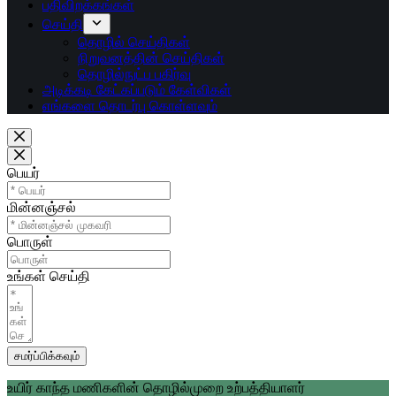
பதிவிறக்கங்கள்
செய்தி
தொழில் செய்திகள்
நிறுவனத்தின் செய்திகள்
தொழில்நுட்ப பகிர்வு
அடிக்கடி கேட்கப்படும் கேள்விகள்
எங்களை தொடர்பு கொள்ளவும்
பெயர்
மின்னஞ்சல்
பொருள்
உங்கள் செய்தி
சமர்ப்பிக்கவும்
உயிர் காந்த மணிகளின் தொழில்முறை உற்பத்தியாளர்