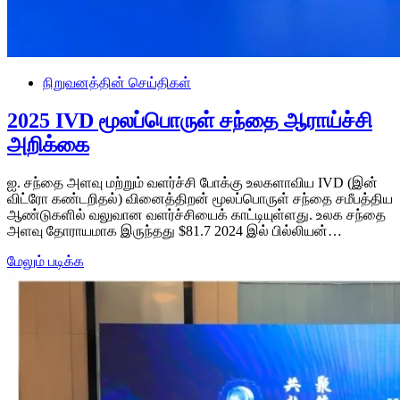
நிறுவனத்தின் செய்திகள்
2025 IVD மூலப்பொருள் சந்தை ஆராய்ச்சி
அறிக்கை
ஐ. சந்தை அளவு மற்றும் வளர்ச்சி போக்கு உலகளாவிய IVD (இன்
விட்ரோ கண்டறிதல்) வினைத்திறன் மூலப்பொருள் சந்தை சமீபத்திய
ஆண்டுகளில் வலுவான வளர்ச்சியைக் காட்டியுள்ளது. உலக சந்தை
அளவு தோராயமாக இருந்தது $81.7 2024 இல் பில்லியன்…
மேலும் படிக்க