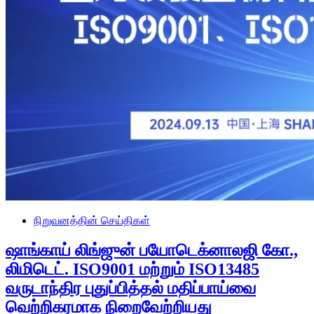
நிறுவனத்தின் செய்திகள்
ஷாங்காய் லிங்ஜுன் பயோடெக்னாலஜி கோ.,
லிமிடெட். ISO9001 மற்றும் ISO13485
வருடாந்திர புதுப்பித்தல் மதிப்பாய்வை
வெற்றிகரமாக நிறைவேற்றியது