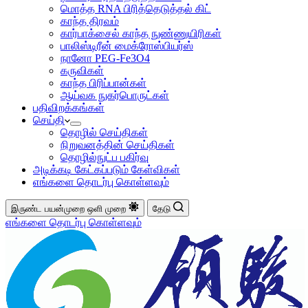
மொத்த RNA பிரித்தெடுத்தல் கிட்
காந்த திரவம்
கார்பாக்சைல் காந்த நுண்ணுயிரிகள்
பாலிஸ்டிரீன் மைக்ரோஸ்பியர்ஸ்
நானோ PEG-Fe3O4
கருவிகள்
காந்த பிரிப்பான்கள்
ஆய்வக நுகர்பொருட்கள்
பதிவிறக்கங்கள்
செய்தி
தொழில் செய்திகள்
நிறுவனத்தின் செய்திகள்
தொழில்நுட்ப பகிர்வு
அடிக்கடி கேட்கப்படும் கேள்விகள்
எங்களை தொடர்பு கொள்ளவும்
இருண்ட பயன்முறை
ஒளி முறை
தேடு
எங்களை தொடர்பு கொள்ளவும்