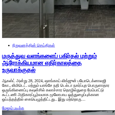
நிறுவனத்தின் செய்திகள்
மருத்துவ வளங்களைப் பகிர்தல் மற்றும்
ஆரோக்கியமான எதிர்காலத்தை
உருவாக்குதல்
ஆகஸ்ட் அன்று 28, 2024, ஷாங்காய் லிங்ஜுன் பயோடெக்னாலஜி
கோ., லிமிடெட். மற்றும் யாங்சே நதி டெல்டா நகர்ப்புற பொருளாதார
ஒருங்கிணைப்பு கவுன்சில் கலாச்சார தொழில்துறை மேம்பாட்டு
கூட்டணி அதிகாரப்பூர்வமாக மூலோபாய ஒத்துழைப்புக்கான
ஒப்பந்தத்தில் கையெழுத்திட்டது.. இது மற்றொரு…
மேலும் படிக்க