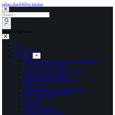
உள்ளடக்கத்திற்கு செல்க
முடிவுகள் இல்லை
வீடு
எங்களைப் பற்றி
தயாரிப்புகள்
சிலிக்கான் அடிப்படையிலான காந்த மணிகள்
கார்பாக்சில் காந்த மணிகள்
டிஎன்ஏ/ஆர்என்ஏ பிரித்தெடுத்தல் கிட்
டிஎன்ஏ பிரித்தெடுத்தல் கிட்
மொத்த RNA பிரித்தெடுத்தல் கிட்
காந்த திரவம்
கார்பாக்சைல் காந்த நுண்ணுயிரிகள்
பாலிஸ்டிரீன் மைக்ரோஸ்பியர்ஸ்
நானோ PEG-Fe3O4
கருவிகள்
காந்த பிரிப்பான்கள்
ஆய்வக நுகர்பொருட்கள்