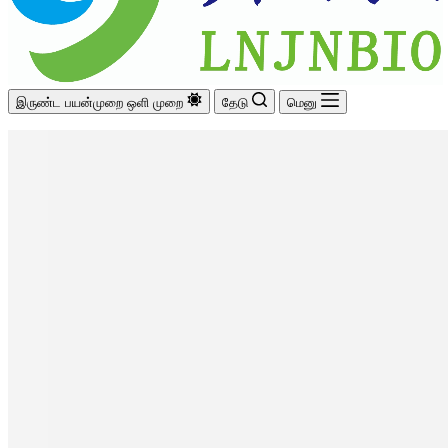
இருண்ட பயன்முறை
ஒளி முறை
தேடு
மெனு