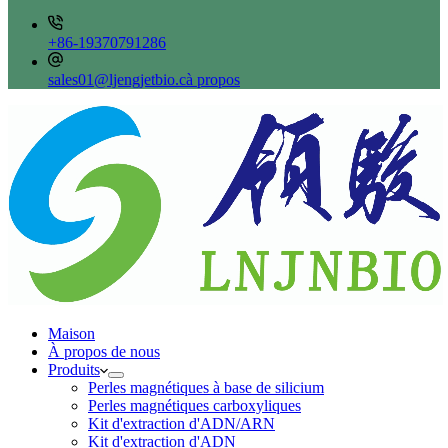
+86-19370791286
sales01@ljengjetbio.cà propos
Maison
À propos de nous
Produits
Perles magnétiques à base de silicium
Perles magnétiques carboxyliques
Kit d'extraction d'ADN/ARN
Kit d'extraction d'ADN