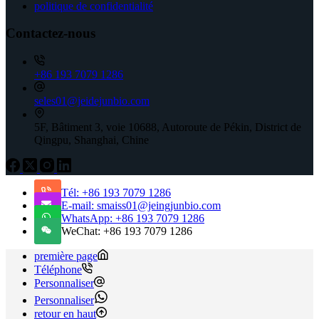
politique de confidentialité
Contactez-nous
+86 193 7079 1286
seles01@jeidejunbio.com
5F, Bâtiment 3, voie 10688, Autoroute de Pékin, District de
Qingpu, Shanghai, Chine
Tél: +86 193 7079 1286
E-mail: smaiss01@jeingjunbio.com
WhatsApp: +86 193 7079 1286
WeChat: +86 193 7079 1286
première page
Téléphone
Personnaliser
Personnaliser
retour en haut