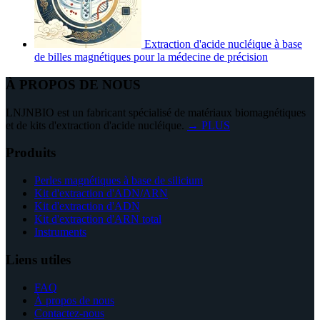
Extraction d'acide nucléique à base
de billes magnétiques pour la médecine de précision
À PROPOS DE NOUS
LNJNBIO est un fabricant spécialisé de matériaux biomagnétiques
et de kits d'extraction d'acide nucléique.
→ PLUS
Produits
Perles magnétiques à base de silicium
Kit d'extraction d'ADN/ARN
Kit d'extraction d'ADN
Kit d'extraction d'ARN total
Instruments
Liens utiles
FAQ
À propos de nous
Contactez-nous