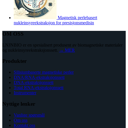
Magnetisk perlebasert
nukleinsyreekstraksjon for presisjonsmedisin
OM OSS
LNJNBIO er en spesialisert produsent av biomagnetiske materialer
og nukleinsyreekstraksjonssett.
→ MER
Produkter
Silisiumbaserte magnetiske perler
DNA/RNA-ekstraksjonssett
DNA-ekstraksjonssett
Total RNA-ekstraksjonssett
Instrumenter
Nyttige lenker
Vanlige spørsmål
Om oss
Kontakt oss