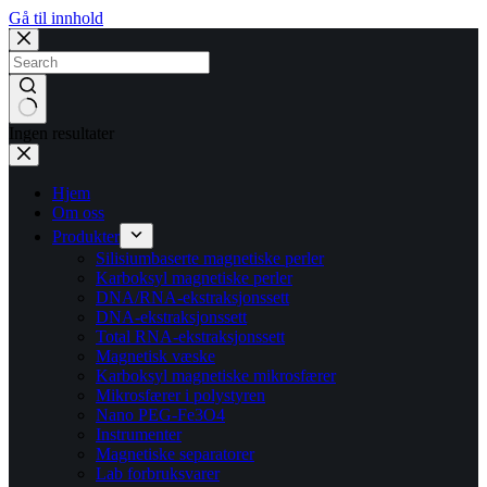
Gå til innhold
Ingen resultater
Hjem
Om oss
Produkter
Silisiumbaserte magnetiske perler
Karboksyl magnetiske perler
DNA/RNA-ekstraksjonssett
DNA-ekstraksjonssett
Total RNA-ekstraksjonssett
Magnetisk væske
Karboksyl magnetiske mikrosfærer
Mikrosfærer i polystyren
Nano PEG-Fe3O4
Instrumenter
Magnetiske separatorer
Lab forbruksvarer