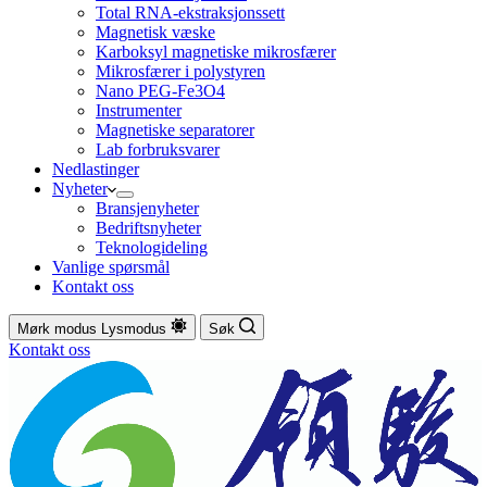
Total RNA-ekstraksjonssett
Magnetisk væske
Karboksyl magnetiske mikrosfærer
Mikrosfærer i polystyren
Nano PEG-Fe3O4
Instrumenter
Magnetiske separatorer
Lab forbruksvarer
Nedlastinger
Nyheter
Bransjenyheter
Bedriftsnyheter
Teknologideling
Vanlige spørsmål
Kontakt oss
Mørk modus
Lysmodus
Søk
Kontakt oss