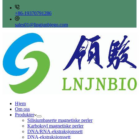
+86-19370791286
sales01@lingjunbjego.com
Hjem
Om oss
Produkter
Silisiumbaserte magnetiske perler
Karboksyl magnetiske perler
DNA/RNA-ekstraksjonssett
DNA-ekstraksjonssett