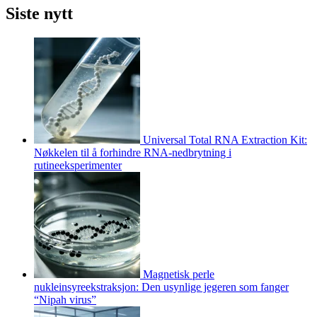
Siste nytt
Universal Total RNA Extraction Kit:
Nøkkelen til å forhindre RNA-nedbrytning i
rutineeksperimenter
Magnetisk perle
nukleinsyreekstraksjon: Den usynlige jegeren som fanger
“Nipah virus”