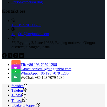
Personvernerklæring
Kontakt oss
+86 193 7079 1286
salgs01@lingjunbio.com
5F, Bygning 3, Lane 10688, Beiqing motorvei, Qingpu-
distriktet, Shanghai, Kina
Tlf: +86 193 7079 1286
E-post: senles01@lingjunbio.com
WhatsApp: +86 193 7079 1286
WeChat: +86 193 7079 1286
forsiden
Telefon
Tilpass
Tilpass
tilbake til toppen