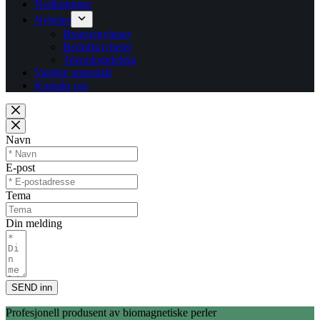
Nedlastinger
Nyheter
Bransjenyheter
Bedriftsnyheter
Teknologideling
Vanlige spørsmål
Kontakt oss
Navn
E-post
Tema
Din melding
SEND inn
Profesjonell produsent av biomagnetiske perler