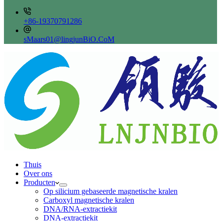
+86-19370791286
sMaars01@lingjunBiO.CoM
Thuis
Over ons
Producten
Op silicium gebaseerde magnetische kralen
Carboxyl magnetische kralen
DNA/RNA-extractiekit
DNA-extractiekit