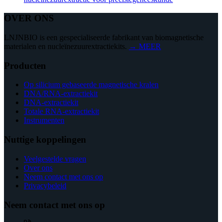
OVER ONS
LNJNBIO is een gespecialiseerde fabrikant van biomagnetische
materialen en nucleïnezuurextractiekits.
→ MEER
Producten
Op silicium gebaseerde magnetische kralen
DNA/RNA-extractiekit
DNA-extractiekit
Totale RNA-extractiekit
Instrumenten
Nuttige koppelingen
Veelgestelde vragen
Over ons
Neem contact met ons op
Privacybeleid
Neem contact met ons op