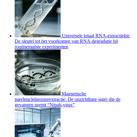
Universele totaal RNA-extractiekit:
De sleutel tot het voorkomen van RNA-degradatie bij
routinematige experimenten
Magnetische
parelnucleïnezuurextractie: De onzichtbare jager die de
gevangen neemt “Nipah-virus”