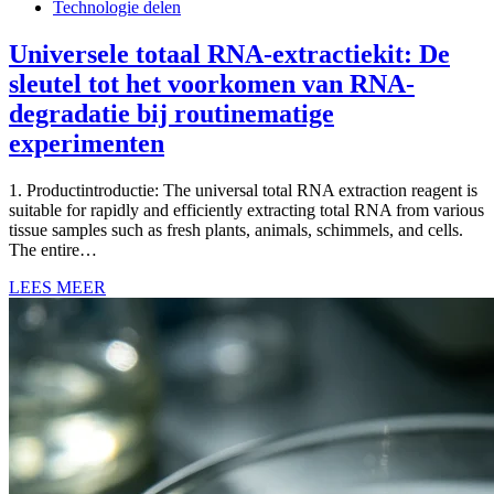
Technologie delen
Universele totaal RNA-extractiekit: De
sleutel tot het voorkomen van RNA-
degradatie bij routinematige
experimenten
1. Productintroductie:
The universal total RNA extraction reagent is
suitable for rapidly and efficiently extracting total RNA from various
tissue samples such as fresh plants
,
animals
, schimmels,
and cells
.
The entire…
LEES MEER