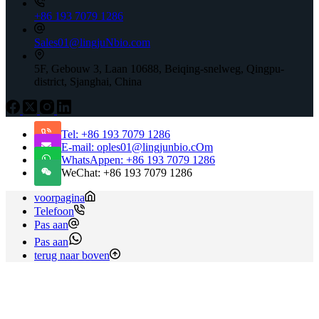
+86 193 7079 1286
Sales01@lingjuNbio.com
5F, Gebouw 3, Laan 10688, Beiqing-snelweg, Qingpu-
district, Sjanghai, China
Tel: +86 193 7079 1286
E-mail: oples01@lingjunbio.cOm
WhatsAppen: +86 193 7079 1286
WeChat: +86 193 7079 1286
voorpagina
Telefoon
Pas aan
Pas aan
terug naar boven