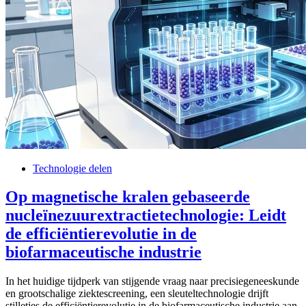
Technologie delen
Op magnetische kralen gebaseerde
nucleïnezuurextractietechnologie: Leidt
de efficiëntierevolutie in de
biofarmaceutische industrie
In het huidige tijdperk van stijgende vraag naar precisiegeneeskunde
en grootschalige ziektescreening, een sleuteltechnologie drijft
stilletjes de efficiëntierevolutie in de biofarmaceutische industrie aan