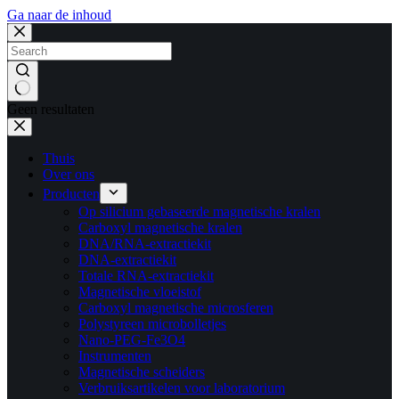
Ga naar de inhoud
Geen resultaten
Thuis
Over ons
Producten
Op silicium gebaseerde magnetische kralen
Carboxyl magnetische kralen
DNA/RNA-extractiekit
DNA-extractiekit
Totale RNA-extractiekit
Magnetische vloeistof
Carboxyl magnetische microsferen
Polystyreen microbolletjes
Nano-PEG-Fe3O4
Instrumenten
Magnetische scheiders
Verbruiksartikelen voor laboratorium