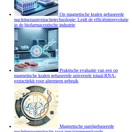
Op magnetische kralen gebaseerde
nucleïnezuurextractietechnologie: Leidt de efficiëntierevolutie
in de biofarmaceutische industrie
Praktische evaluatie van een op
magnetische kralen gebaseerde universele totaal-RNA-
extractiekit voor algemeen gebruik
Magnetische parelgebaseerde
nucleïnezuurextractie voor precisiegeneeskunde