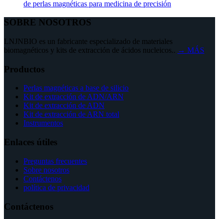
de perlas magnéticas para medicina de precisión
SOBRE NOSOTROS
LNJNBIO es un fabricante especializado de materiales
biomagnéticos y kits de extracción de ácidos nucleicos..
→ MÁS
Productos
Perlas magnéticas a base de silicio
Kit de extracción de ADN/ARN
Kit de extracción de ADN
Kit de extracción de ARN total
Instrumentos
Enlaces útiles
Preguntas frecuentes
Sobre nosotros
Contáctenos
política de privacidad
Contáctenos