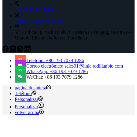
+86 193 7079 1286
sales01@lingjybio.doom
5F, Edificio 3, carril 10688, Carretera de Beijing, Distrito de
Qingpu, Llevar a la fuerza, Porcelana
Teléfono: +86 193 7079 1286
Correo electrónico: sales01@linla rodillanbio.com
WhatsApp: +86 193 7079 1286
WeChat: +86 193 7079 1286
página delantera
Teléfono
Personalizar
Personalizar
volver arriba