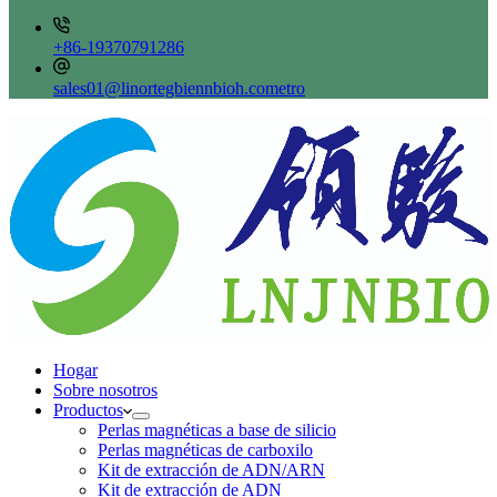
+86-19370791286
sales01@linortegbiennbioh.cometro
Hogar
Sobre nosotros
Productos
Perlas magnéticas a base de silicio
Perlas magnéticas de carboxilo
Kit de extracción de ADN/ARN
Kit de extracción de ADN