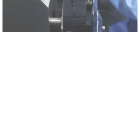
Productos y equipos líderes en perlas magnéticas
Nuestras categorías de productos
Perlas magnéticas a base de
Kit de extracción de
silicio
ADN/ARN