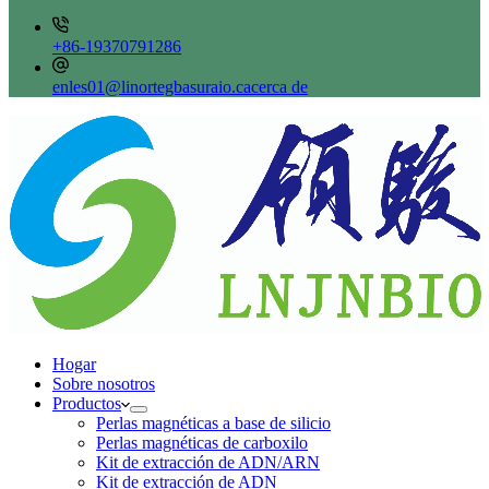
+86-19370791286
enles01@linortegbasuraio.cacerca de
Hogar
Sobre nosotros
Productos
Perlas magnéticas a base de silicio
Perlas magnéticas de carboxilo
Kit de extracción de ADN/ARN
Kit de extracción de ADN