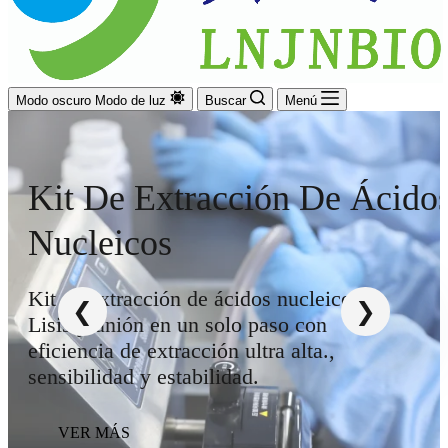
Modo oscuro
Modo de luz
Buscar
Menú
Kit De Extracción De Ácido
Nucleicos
Kit de extracción de ácidos nucleicos:
Lisis y unión en un solo paso con
eficiencia de extracción ultra alta.,
sensibilidad y estabilidad.
VER MÁS