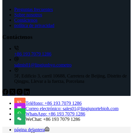
Preguntas frecuentes
Sobre nosotros
Contáctenos
política de privacidad
Contáctenos
+86 193 7079 1286
salmis01@lingjunbyo.cometro
5F, Edificio 3, carril 10688, Carretera de Beijing, Distrito de
Qingpu, Llevar a la fuerza, Porcelana
Teléfono: +86 193 7079 1286
Correo electrónico: sales01@lingjunortebioh.com
WhatsApp: +86 193 7079 1286
WeChat: +86 193 7079 1286
página delantera