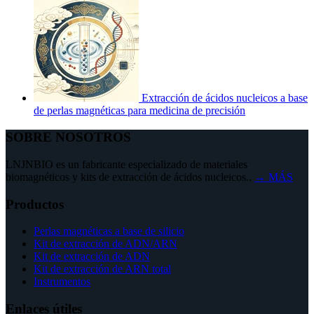
Extracción de ácidos nucleicos a base
de perlas magnéticas para medicina de precisión
SOBRE NOSOTROS
LNJNBIO es un fabricante especializado de materiales
biomagnéticos y kits de extracción de ácidos nucleicos..
→ MÁS
Productos
Perlas magnéticas a base de silicio
Kit de extracción de ADN/ARN
Kit de extracción de ADN
Kit de extracción de ARN total
Instrumentos
Enlaces útiles