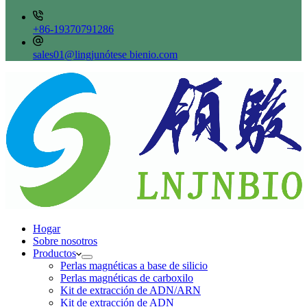
+86-19370791286
sales01@lingjunótese bienio.com
Hogar
Sobre nosotros
Productos
Perlas magnéticas a base de silicio
Perlas magnéticas de carboxilo
Kit de extracción de ADN/ARN
Kit de extracción de ADN