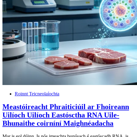
Roinnt Teicneolaíochta
Meastóireacht Phraiticiúil ar Fhoireann
Uilíoch Uilíoch Eastósctha RNA Uile-
Bhunaithe coirníní Maighnéadacha
Mar is eol dúinn, Is nós imeachta bunúsach é eastóscadh RNA, is