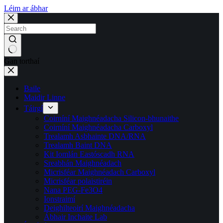
Léim ar ábhar
Gan torthaí
Baile
Maidir Linne
Táirgí
Coirníní Maighnéadacha Silicon-bhunaithe
Coirníní Maighnéadacha Carboxyl
Trealamh Asbhainte DNA/RNA
Trealamh Baint DNA
Kit Iomlán Eastóscadh RNA
Sreabhán Maighnéadach
Micrisféar Maighnéadach Carboxyl
Micrisféar polaistiréin
Nana PEG-Fe3O4
Ionstraimí
Deighilteoirí Maighnéadacha
Ábhair Inchaite Lab