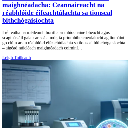
maighnéadacha: Ceannaireacht na
réabhlóide éifeachtúlachta sa tionscal
bithchógaisíochta
I ré reatha na n-éileamh borrtha ar mhíochaine bheacht agus
scagthástáil galair ar scála mór, tá príomhtheicneolaíocht ag tiomáint
go ciúin ar an réabhlóid éifeachtúlachta sa tionscal bithchógaisíochta
– aigéad núicléach maighnéadach coirníní…
Léigh Tuilleadh