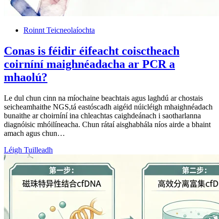
Roinnt Teicneolaíochta
Conas is féidir éifeacht coisctheach
coirníní maighnéadacha ar PCR a
mhaolú?
Le dul chun cinn na míochaine beachtais agus laghdú ar chostais
seicheamhaithe NGS,tá eastóscadh aigéid núicléigh mhaighnéadach
bunaithe ar choirníní ina chleachtas caighdeánach i saotharlanna
diagnóisic mhóilíneacha. Chun rátaí aisghabhála níos airde a bhaint
amach agus chun…
Léigh Tuilleadh