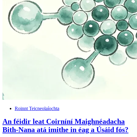
Roinnt Teicneolaíochta
An féidir leat Coirníní Maighnéadacha
Bith-Nana atá imithe in éag a Úsáid fós?