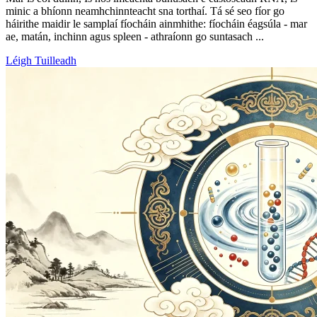
minic a bhíonn neamhchinnteacht sna torthaí. Tá sé seo fíor go
háirithe maidir le samplaí fíocháin ainmhithe: fíocháin éagsúla - mar
ae, matán, inchinn agus spleen - athraíonn go suntasach ...
Léigh Tuilleadh