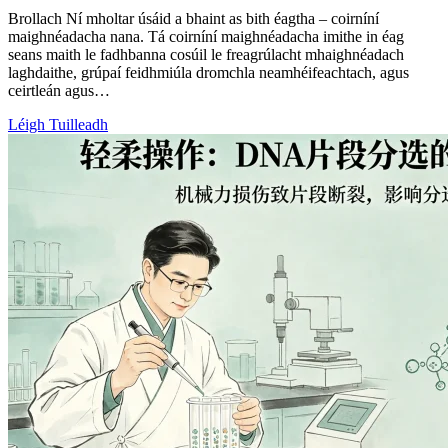
Brollach Ní mholtar úsáid a bhaint as bith éagtha – coirníní
maighnéadacha nana. Tá coirníní maighnéadacha imithe in éag
seans maith le fadhbanna cosúil le freagrúlacht mhaighnéadach
laghdaithe, grúpaí feidhmiúla dromchla neamhéifeachtach, agus
ceirtleán agus…
Léigh Tuilleadh