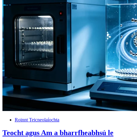
Roinnt Teicneolaíochta
Teocht agus Am a bharrfheabhsú le