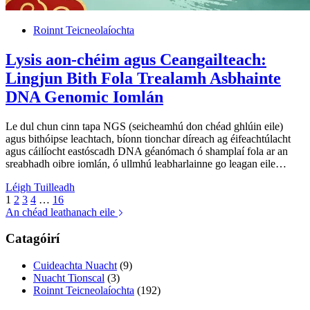
Roinnt Teicneolaíochta
Lysis aon-chéim agus Ceangailteach:
Lingjun Bith Fola Trealamh Asbhainte
DNA Genomic Iomlán
Le dul chun cinn tapa NGS (seicheamhú don chéad ghlúin eile)
agus bithóipse leachtach, bíonn tionchar díreach ag éifeachtúlacht
agus cáilíocht eastóscadh DNA géanómach ó shamplaí fola ar an
sreabhadh oibre iomlán, ó ullmhú leabharlainne go leagan eile…
Léigh Tuilleadh
1
2
3
4
…
16
An chéad leathanach eile
Catagóirí
Cuideachta Nuacht
(9)
Nuacht Tionscal
(3)
Roinnt Teicneolaíochta
(192)