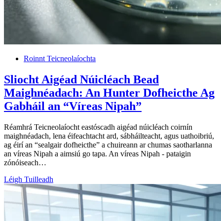
Roinnt Teicneolaíochta
Sliocht Aigéad Núicléach Bead
Maighnéadach: An Hunter Dofheicthe Ag
Gabháil an “Víreas Nipah”
Réamhrá Teicneolaíocht eastóscadh aigéad núicléach coirnín
maighnéadach, lena éifeachtacht ard, sábháilteacht, agus uathoibriú,
ag éirí an “sealgair dofheicthe” a chuireann ar chumas saotharlanna
an víreas Nipah a aimsiú go tapa. An víreas Nipah - pataigin
zónóiseach…
Léigh Tuilleadh