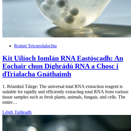
Roinnt Teicneolaíochta
Kit Uilíoch Iomlán RNA Eastóscadh: An
Eochair chun Díghrádú RNA a Chosc i
dTrialacha Gnáthaimh
1. Réamhrá Táirge:
The universal total RNA extraction reagent is
suitable for rapidly and efficiently extracting total RNA from various
tissue samples such as fresh plants
,
animals
, fungais,
and cells
.
The
entire…
Léigh Tuilleadh