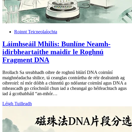
Roinnt Teicneolaíochta
Láimhseáil Mhilis: Bunlíne Neamh-
idirbheartaithe maidir le Roghnú
Fragment DNA
Brollach Sa sreabhadh oibre de roghnú blúirí DNA coirníní
maighnéadacha shilice, tá ceanglas contrártha de réir dealraimh ag
oibreoirí: ní mór dóibh a chinntiú go ndéantar coirníní agus DNA a
mheascadh go críochnúil chun iad a cheangal go héifeachtach agus
iad á gcothabháil “an-mhór…
Léigh Tuilleadh