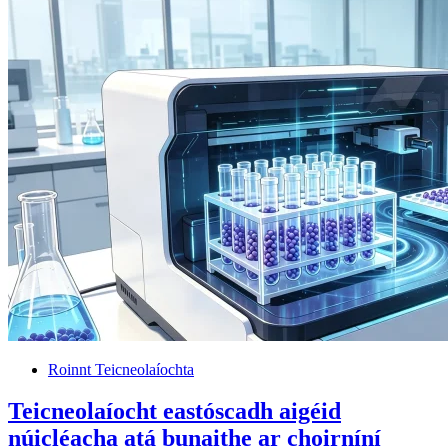
Roinnt Teicneolaíochta
Teicneolaíocht eastóscadh aigéid
núicléacha atá bunaithe ar choirníní