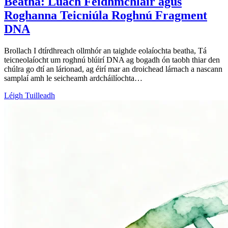
Beatha: Luach Feidhmchláir agus
Roghanna Teicniúla Roghnú Fragment
DNA
Brollach I dtírdhreach ollmhór an taighde eolaíochta beatha, Tá
teicneolaíocht um roghnú blúirí DNA ag bogadh ón taobh thiar den
chúlra go dtí an lárionad, ag éirí mar an droichead lárnach a nascann
samplaí amh le seicheamh ardcháilíochta…
Léigh Tuilleadh