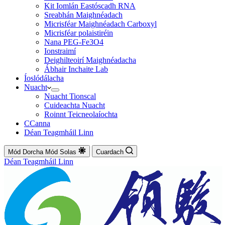
Kit Iomlán Eastóscadh RNA
Sreabhán Maighnéadach
Micrisféar Maighnéadach Carboxyl
Micrisféar polaistiréin
Nana PEG-Fe3O4
Ionstraimí
Deighilteoirí Maighnéadacha
Ábhair Inchaite Lab
Íoslódálacha
Nuacht
Nuacht Tionscal
Cuideachta Nuacht
Roinnt Teicneolaíochta
CCanna
Déan Teagmháil Linn
Mód Dorcha
Mód Solas
Cuardach
Déan Teagmháil Linn