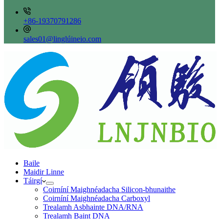
+86-19370791286
sales01@linglúineio.com
Baile
Maidir Linne
Táirgí
Coirníní Maighnéadacha Silicon-bhunaithe
Coirníní Maighnéadacha Carboxyl
Trealamh Asbhainte DNA/RNA
Trealamh Baint DNA