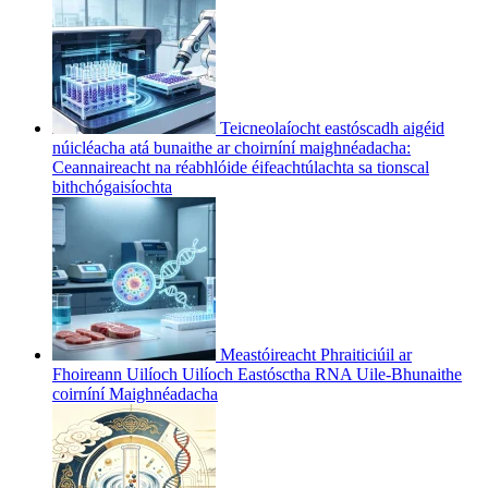
Teicneolaíocht eastóscadh aigéid
núicléacha atá bunaithe ar choirníní maighnéadacha:
Ceannaireacht na réabhlóide éifeachtúlachta sa tionscal
bithchógaisíochta
Meastóireacht Phraiticiúil ar
Fhoireann Uilíoch Uilíoch Eastósctha RNA Uile-Bhunaithe
coirníní Maighnéadacha