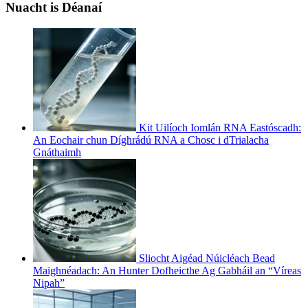
Nuacht is Déanaí
Kit Uilíoch Iomlán RNA Eastóscadh:
An Eochair chun Díghrádú RNA a Chosc i dTrialacha
Gnáthaimh
Sliocht Aigéad Núicléach Bead
Maighnéadach: An Hunter Dofheicthe Ag Gabháil an “Víreas
Nipah”