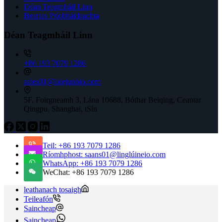
Déan Teagmháil Linn
Beartas Príobháideachta
Déan Teagmháil Linn
+86 193 7079 1286
sales01@lidejunbio.com
5F, Foirgneamh 3, Lána 10688, Bóthar Beiqing, Ceantar
Qingpu, Shanghai, tSín
Teil: +86 193 7079 1286
Ríomhphost: saans01@linglúineio.com
WhatsApp: +86 193 7079 1286
WeChat: +86 193 7079 1286
leathanach tosaigh
Teileafón
Saincheap
Saincheap