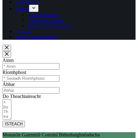
Íoslódálacha
Nuacht
Nuacht Tionscal
Cuideachta Nuacht
Roinnt Teicneolaíochta
CCanna
Déan Teagmháil Linn
Ainm
Ríomhphost
Ábhar
Do Theachtaireacht
ISTEACH
Monaróir Gairmiúil Coirníní Bithmhaighnéadacha