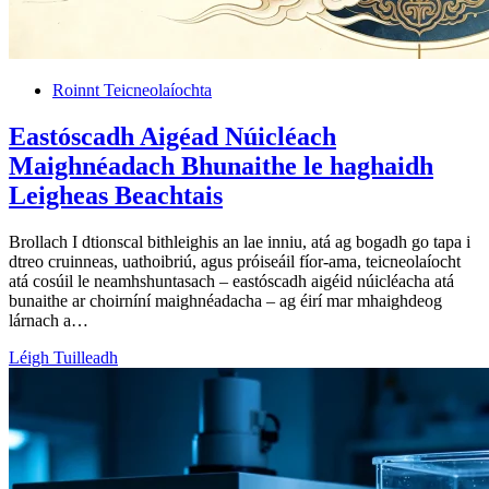
Roinnt Teicneolaíochta
Eastóscadh Aigéad Núicléach
Maighnéadach Bhunaithe le haghaidh
Leigheas Beachtais
Brollach I dtionscal bithleighis an lae inniu, atá ag bogadh go tapa i
dtreo cruinneas, uathoibriú, agus próiseáil fíor-ama, teicneolaíocht
atá cosúil le neamhshuntasach – eastóscadh aigéid núicléacha atá
bunaithe ar choirníní maighnéadacha – ag éirí mar mhaighdeog
lárnach a…
Léigh Tuilleadh