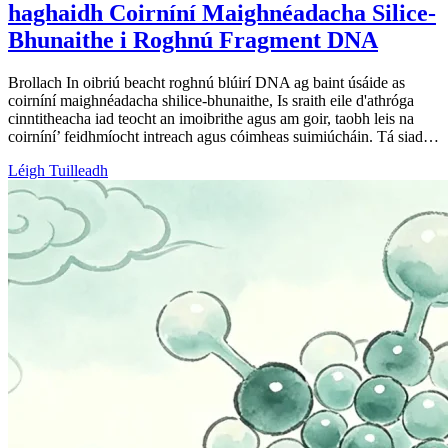
haghaidh Coirníní Maighnéadacha Silice-
Bhunaithe i Roghnú Fragment DNA
Brollach In oibriú beacht roghnú blúirí DNA ag baint úsáide as
coirníní maighnéadacha shilice-bhunaithe, Is sraith eile d'athróga
cinntitheacha iad teocht an imoibrithe agus am goir, taobh leis na
coirníní’ feidhmíocht intreach agus cóimheas suimiúcháin. Tá siad…
Léigh Tuilleadh