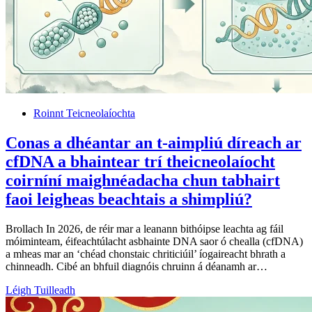
Roinnt Teicneolaíochta
Conas a dhéantar an t-aimpliú díreach ar
cfDNA a bhaintear trí theicneolaíocht
coirníní maighnéadacha chun tabhairt
faoi leigheas beachtais a shimpliú?
Brollach In 2026, de réir mar a leanann bithóipse leachta ag fáil
móiminteam, éifeachtúlacht asbhainte DNA saor ó chealla (cfDNA)
a mheas mar an ‘chéad chonstaic chriticiúil’ íogaireacht bhrath a
chinneadh. Cibé an bhfuil diagnóis chruinn á déanamh ar…
Léigh Tuilleadh