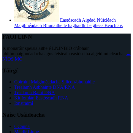
Eastóscadh Aigéad Núicléach
Maighnéadach Bhunaithe le haghaidh Leigheas Beachtais
FAOI LINN
Is monaróir speisialaithe é LNJNBIO d’ábhair
bhithmhaighnéadacha agus feisteáin eastósctha aigéid núicléacha.
→
NÍOS MÓ
Táirgí
Coirníní Maighnéadacha Silicon-bhunaithe
Trealamh Asbhainte DNA/RNA
Trealamh Baint DNA
Kit Iomlán Eastóscadh RNA
Ionstraimí
Naisc Úsáideacha
CCanna
Maidir Linne