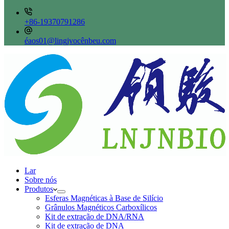
+86-19370791286
éaos01@lingjvocênbeu.com
Lar
Sobre nós
Produtos
Esferas Magnéticas à Base de Silício
Grânulos Magnéticos Carboxílicos
Kit de extração de DNA/RNA
Kit de extração de DNA