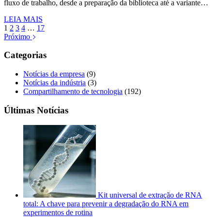
fluxo de trabalho, desde a preparação da biblioteca até a variante…
LEIA MAIS
1
2
3
4
…
17
Próximo
Categorias
Notícias da empresa
(9)
Notícias da indústria
(3)
Compartilhamento de tecnologia
(192)
Últimas Notícias
Kit universal de extração de RNA
total: A chave para prevenir a degradação do RNA em
experimentos de rotina