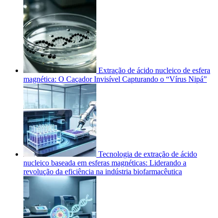
Extração de ácido nucleico de esfera
magnética: O Caçador Invisível Capturando o “Vírus Nipá”
Tecnologia de extração de ácido
nucleico baseada em esferas magnéticas: Liderando a
revolução da eficiência na indústria biofarmacêutica