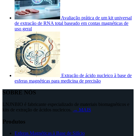
Avaliação prática de um kit universal
de extração de RNA total baseado em contas magnéticas de
uso geral
Extração de ácido nucleico à base de
esferas magnéticas para medicina de precisão
SOBRE NÓS
LNJNBIO é fabricante especializado de materiais biomagnéticos e
kits de extração de ácidos nucleicos.
→ MAIS
Produtos
Esferas Magnéticas à Base de Silício