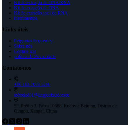
Kit de extração de DNA/RNA
Kit de extração de DNA
Kit de extração total de RNA
Instrumentos
Links úteis
Perguntas frequentes
Sobre nós
Contate-nos
política de Privacidade
Contate-nos
+86 193 7079 1286
sobreleé01@lingjuobs.ió.coeu
5F, Prédio 3, Faixa 10688, Rodovia Beiqing, Distrito de
Qingpu, Xangai, China