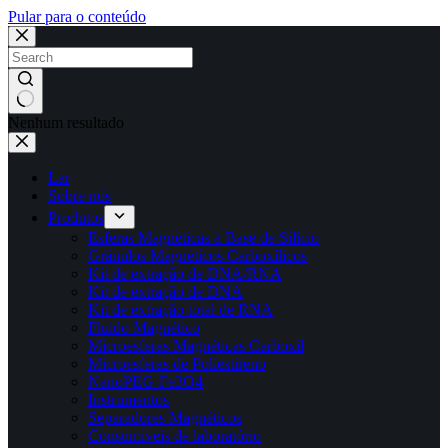
Pular para o conteúdo
Nenhum resultado
Lar
Sobre nós
Produtos
Esferas Magnéticas à Base de Silício
Grânulos Magnéticos Carboxílicos
Kit de extração de DNA/RNA
Kit de extração de DNA
Kit de extração total de RNA
Fluido Magnético
Microesferas Magnéticas Carboxil
Microesferas de Poliestireno
NanoPEG-Fe3O4
Instrumentos
Separadores Magnéticos
Consumíveis de laboratório