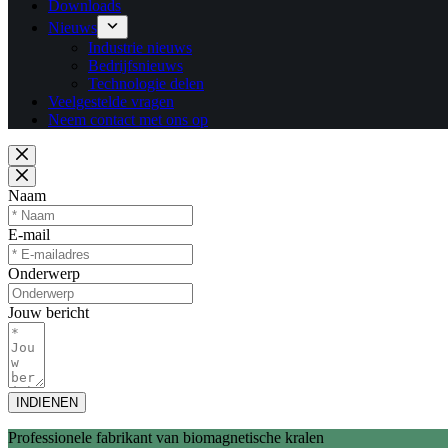
Downloads
Nieuws
Industrie nieuws
Bedrijfsnieuws
Technologie delen
Veelgestelde vragen
Neem contact met ons op
Naam
E-mail
Onderwerp
Jouw bericht
INDIENEN
Professionele fabrikant van biomagnetische kralen