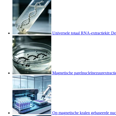
Universele totaal RNA-extractiekit: D
Magnetische parelnucleïnezuurextracti
Op magnetische kralen gebaseerde nucle