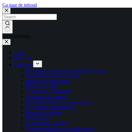
Ga naar de inhoud
Geen resultaten
Thuis
Over ons
Producten
Op silicium gebaseerde magnetische kralen
Carboxyl magnetische kralen
DNA/RNA-extractiekit
DNA-extractiekit
Totale RNA-extractiekit
Magnetische vloeistof
Carboxyl magnetische microsferen
Polystyreen microbolletjes
Nano-PEG-Fe3O4
Instrumenten
Magnetische scheiders
Verbruiksartikelen voor laboratorium