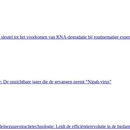
e sleutel tot het voorkomen van RNA-degradatie bij routinematige expe
e: De onzichtbare jager die de gevangen neemt “Nipah-virus”
ïnezuurextractietechnologie: Leidt de efficiëntierevolutie in de biofar