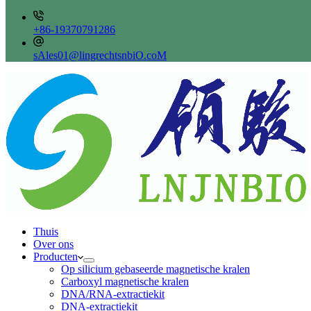
+86-19370791286
sAles01@lingrechtsnbiO.coM
Thuis
Over ons
Producten
Op silicium gebaseerde magnetische kralen
Carboxyl magnetische kralen
DNA/RNA-extractiekit
DNA-extractiekit