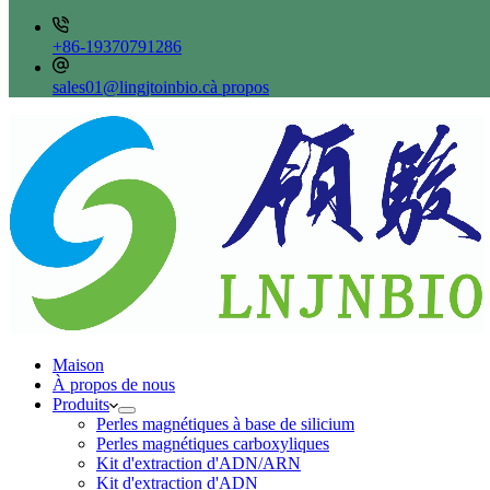
+86-19370791286
sales01@lingjtoinbio.cà propos
Maison
À propos de nous
Produits
Perles magnétiques à base de silicium
Perles magnétiques carboxyliques
Kit d'extraction d'ADN/ARN
Kit d'extraction d'ADN