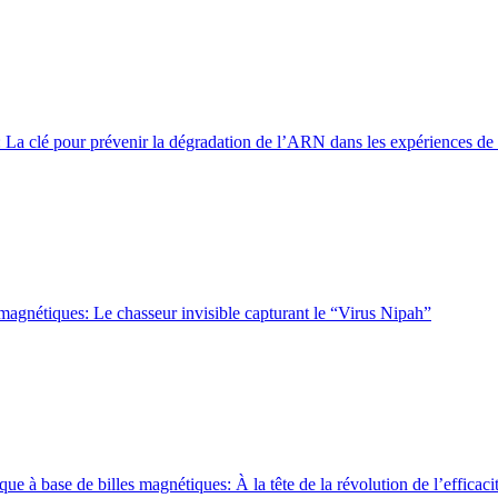
: La clé pour prévenir la dégradation de l’ARN dans les expériences de 
 magnétiques: Le chasseur invisible capturant le “Virus Nipah”
que à base de billes magnétiques: À la tête de la révolution de l’efficac