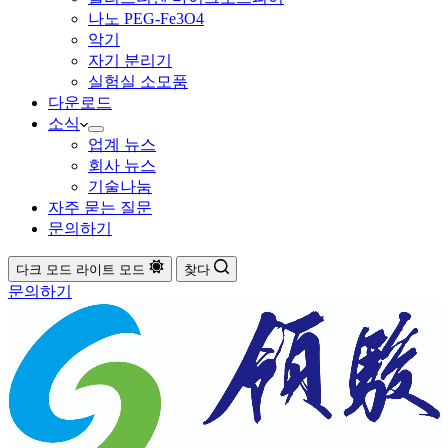
나노 PEG-Fe3O4
악기
자기 분리기
실험실 소모품
다운로드
소식
업계 뉴스
회사 뉴스
기술나눔
자주 묻는 질문
문의하기
다크 모드
라이트 모드
찾다
문의하기