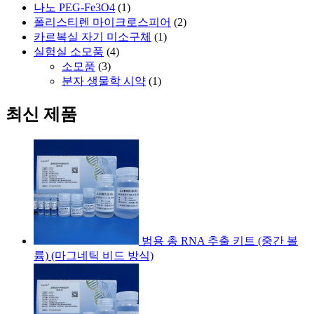
나노 PEG-Fe3O4
(1)
폴리스티렌 마이크로스피어
(2)
카르복실 자기 미소구체
(1)
실험실 소모품
(4)
소모품
(3)
분자 생물학 시약
(1)
최신 제품
범용 총 RNA 추출 키트 (중간 볼
륨) (마그네틱 비드 방식)