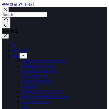
콘텐츠로 건너뛰기
결과 없음
집
회사 소개
제품
실리콘 기반 마그네틱 비드
카르복실 자석 구슬
DNA/RNA 추출 키트
DNA 추출 키트
총 RNA 추출 키트
자성유체
카르복실 자기 미소구체
폴리스티렌 마이크로스피어
나노 PEG-Fe3O4
악기