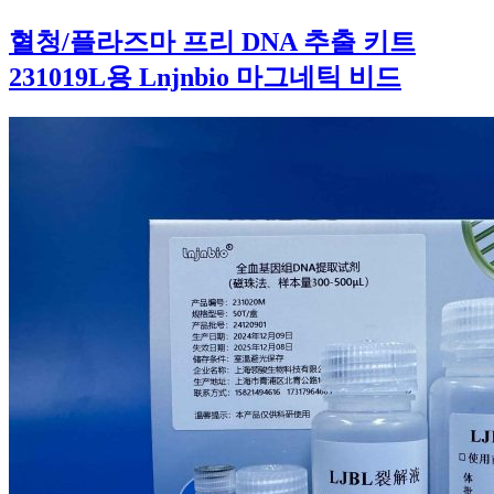
혈청/플라즈마 프리 DNA 추출 키트
231019L용 Lnjnbio 마그네틱 비드